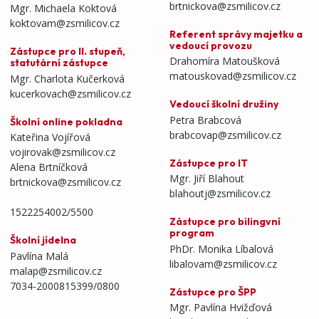
brtnickova@zsmilicov.cz
Mgr. Michaela Koktová
koktovam@zsmilicov.cz
Referent správy majetku a
vedoucí provozu
Zástupce pro II. stupeň,
Drahomíra Matoušková
statutární zástupce
matouskovad@zsmilicov.cz
Mgr. Charlota Kučerková
kucerkovach@zsmilicov.cz
Vedoucí školní družiny
Petra Brabcová
Školní online pokladna
brabcovap@zsmilicov.cz
Kateřina Vojířová
vojirovak@zsmilicov.cz
Zástupce pro IT
Alena Brtníčková
Mgr. Jiří Blahout
brtnickova@zsmilicov.cz
blahoutj@zsmilicov.cz
1522254002/5500
Zástupce pro bilingvní
program
Školní jídelna
PhDr. Monika Líbalová
Pavlína Malá
libalovam@zsmilicov.cz
malap@zsmilicov.cz
7034-2000815399/0800
Zástupce pro ŠPP
Mgr. Pavlína Hvižďová