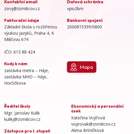
Kontaktní email
Datová schránka
zsrvj@zsmilicov.cz
vpiu3bm
Fakturační údaje
Bankovní spojení
Základní škola s rozšířenou
2000815399/0800
výukou jazyků, Praha 4, K
Milíčovu 674
IČO: 613 88 424
Kudy k nám
Mapa
zastávka metra – Háje,
zastávka MHD – Háje,
Horčičkova
Ředitel školy
Ekonomický a personální
úsek
Mgr. Jaroslav Kulik
Kateřina Vojířová
kulikj@zsmilicov.cz
vojirovak@zsmilicov.cz
Alena Brtníčková
Zástupce pro I. stupeň