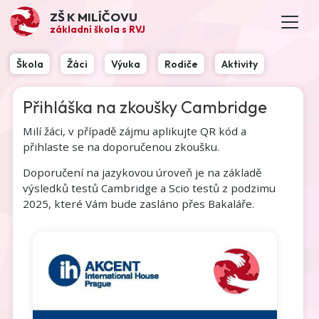
ZŠ K MILÍČOVU
základní škola s RVJ
Škola
Žáci
Výuka
Rodiče
Aktivity
Přihláška na zkoušky Cambridge
Milí žáci, v případě zájmu aplikujte QR kód a
přihlaste se na doporučenou zkoušku.
Doporučení na jazykovou úroveň je na základě
výsledků testů Cambridge a Scio testů z podzimu
2025, které Vám bude zasláno přes Bakaláře.