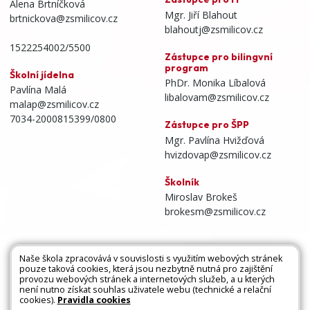
Alena Brtníčková
Mgr. Jiří Blahout
brtnickova@zsmilicov.cz
blahoutj@zsmilicov.cz
1522254002/5500
Zástupce pro bilingvní
program
Školní jídelna
PhDr. Monika Líbalová
Pavlína Malá
libalovam@zsmilicov.cz
malap@zsmilicov.cz
7034-2000815399/0800
Zástupce pro ŠPP
Mgr. Pavlína Hvižďová
hvizdovap@zsmilicov.cz
Školník
Miroslav Brokeš
brokesm@zsmilicov.cz
Naše škola zpracovává v souvislosti s využitím webových stránek
pouze taková cookies, která jsou nezbytně nutná pro zajištění
Všechna práva vyhrazena. Copyright © 2026 |
provozu webových stránek a internetových služeb, a u kterých
není nutno získat souhlas uživatele webu (technické a relační
Mapa stránek
|
Kontakty
|
Přihlásit
|
Prohlášení
cookies).
Pravidla cookies
o přístupnosti
|
Pravidla COOKIES
|
GDPR