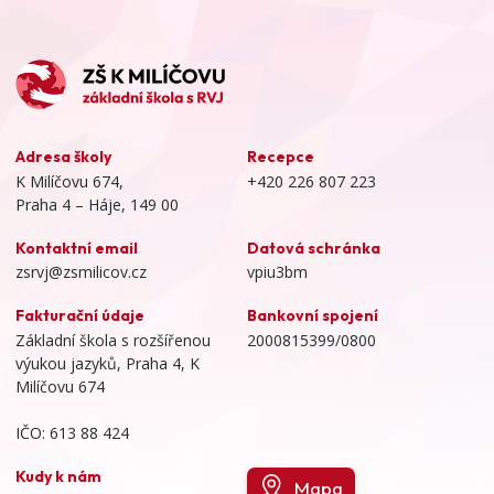
Adresa školy
Recepce
K Milíčovu 674,
+420 226 807 223
Praha 4 – Háje, 149 00
Kontaktní email
Datová schránka
zsrvj@zsmilicov.cz
vpiu3bm
Fakturační údaje
Bankovní spojení
Základní škola s rozšířenou
2000815399/0800
výukou jazyků, Praha 4, K
Milíčovu 674
IČO: 613 88 424
Kudy k nám
Mapa