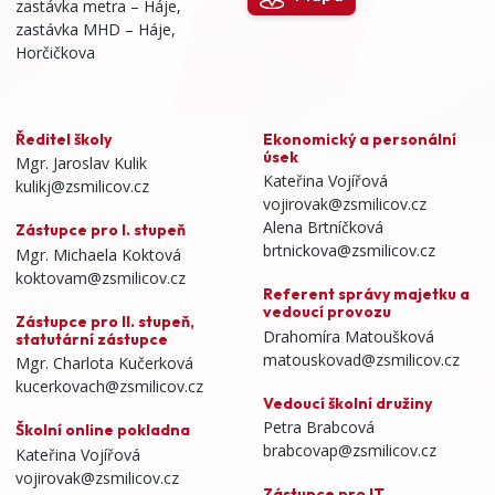
zastávka metra – Háje,
zastávka MHD – Háje,
Horčičkova
Ředitel školy
Ekonomický a personální
úsek
Mgr. Jaroslav Kulik
Kateřina Vojířová
kulikj@zsmilicov.cz
vojirovak@zsmilicov.cz
Alena Brtníčková
Zástupce pro I. stupeň
brtnickova@zsmilicov.cz
Mgr. Michaela Koktová
koktovam@zsmilicov.cz
Referent správy majetku a
vedoucí provozu
Zástupce pro II. stupeň,
Drahomíra Matoušková
statutární zástupce
matouskovad@zsmilicov.cz
Mgr. Charlota Kučerková
kucerkovach@zsmilicov.cz
Vedoucí školní družiny
Petra Brabcová
Školní online pokladna
brabcovap@zsmilicov.cz
Kateřina Vojířová
vojirovak@zsmilicov.cz
Zástupce pro IT