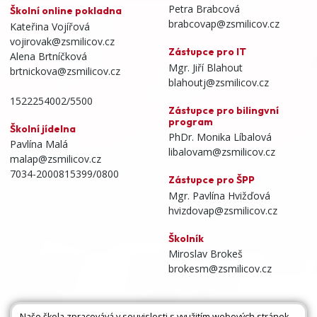
Petra Brabcová
Školní online pokladna
brabcovap@zsmilicov.cz
Kateřina Vojířová
vojirovak@zsmilicov.cz
Zástupce pro IT
Alena Brtníčková
Mgr. Jiří Blahout
brtnickova@zsmilicov.cz
blahoutj@zsmilicov.cz
1522254002/5500
Zástupce pro bilingvní
program
Školní jídelna
PhDr. Monika Líbalová
Pavlína Malá
libalovam@zsmilicov.cz
malap@zsmilicov.cz
7034-2000815399/0800
Zástupce pro ŠPP
Mgr. Pavlína Hvižďová
hvizdovap@zsmilicov.cz
Školník
Miroslav Brokeš
brokesm@zsmilicov.cz
Naše škola zpracovává v souvislosti s využitím webových stránek