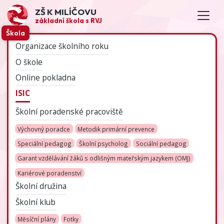
ZŠ K MILÍČOVU
základní škola s RVJ
Škola
Organizace školního roku
O škole
Online pokladna
ISIC
Školní poradenské pracoviště
Výchovný poradce
Metodik primární prevence
Speciální pedagog
Školní psycholog
Sociální pedagog
Garant vzdělávání žáků s odlišným mateřským jazykem (OMJ)
Kariérové poradenství
Školní družina
Školní klub
Měsíční plány
Fotky