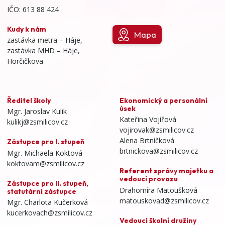
IČO: 613 88 424
Kudy k nám
Mapa
zastávka metra – Háje,
zastávka MHD – Háje,
Horčičkova
Ředitel školy
Ekonomický a personální
úsek
Mgr. Jaroslav Kulik
Kateřina Vojířová
kulikj@zsmilicov.cz
vojirovak@zsmilicov.cz
Alena Brtníčková
Zástupce pro I. stupeň
brtnickova@zsmilicov.cz
Mgr. Michaela Koktová
koktovam@zsmilicov.cz
Referent správy majetku a
vedoucí provozu
Zástupce pro II. stupeň,
Drahomíra Matoušková
statutární zástupce
matouskovad@zsmilicov.cz
Mgr. Charlota Kučerková
kucerkovach@zsmilicov.cz
Vedoucí školní družiny