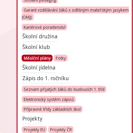
Sociální pedagog
Garant vzdělávání žáků s odlišným mateřským jazykem
(OMJ)
Kariérové poradenství
Školní družina
Školní klub
Měsíční plány
Fotky
Školní jídelna
Zápis do 1. ročníku
Seznam přijatých žáků do budoucích 1. tříd
Elektronický systém zápisů
Přípravné třídy základních škol
Projekty
Projekty EU
Projekty ČR