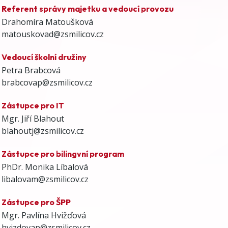
Referent správy majetku a vedoucí provozu
Drahomíra Matoušková
matouskovad@zsmilicov.cz
Vedoucí školní družiny
Petra Brabcová
brabcovap@zsmilicov.cz
Zástupce pro IT
Mgr. Jiří Blahout
blahoutj@zsmilicov.cz
Zástupce pro bilingvní program
PhDr. Monika Líbalová
libalovam@zsmilicov.cz
Zástupce pro ŠPP
Mgr. Pavlína Hvižďová
hvizdovap@zsmilicov.cz