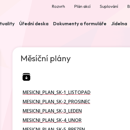
Rozvrh
Plán akcí
Suplování
B
tuality
Úřední deska
Dokumenty a formuláře
Jídelna
Měsíční plány
MESICNI_PLAN_SK-1_LISTOPAD
MESICNI_PLAN_SK-2_PROSINEC
MESICNI_PLAN_SK-3_LEDEN
MESICNI_PLAN_SK-4_UNOR
MESICNI_PLAN_SK-5_BREZEN