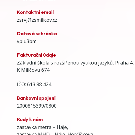
Kontaktní email
zsrvj@zsmilicov.cz
Datová schránka
vpiu3bm
Fakturační údaje
Základní škola s rozšířenou výukou jazyků, Praha 4,
K Milíčovu 674
IČO: 613 88 424
Bankovní spojení
2000815399/0800
Kudy k nám
zastávka metra – Háje,
zastávka MHD – Háje, Horčičkova