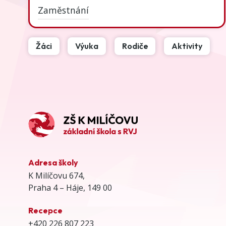
Zaměstnání
Žáci
Výuka
Rodiče
Aktivity
Adresa školy
K Milíčovu 674,
Praha 4 – Háje, 149 00
Recepce
+420 226 807 223