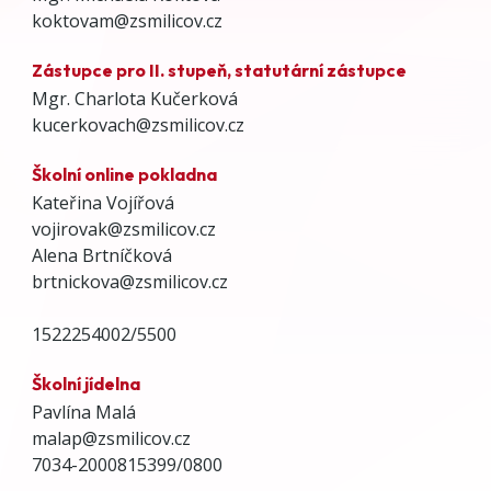
koktovam@zsmilicov.cz
Zástupce pro II. stupeň, statutární zástupce
Mgr. Charlota Kučerková
kucerkovach@zsmilicov.cz
Školní online pokladna
Kateřina Vojířová
vojirovak@zsmilicov.cz
Alena Brtníčková
brtnickova@zsmilicov.cz
1522254002/5500
Školní jídelna
Pavlína Malá
malap@zsmilicov.cz
7034-2000815399/0800