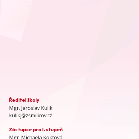
Ředitel školy
Mgr. Jaroslav Kulik
kulikj@zsmilicov.cz
Zástupce pro I. stupeň
Mgr. Michaela Koktová