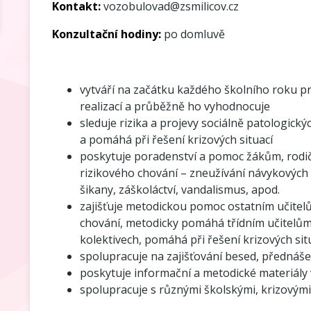
Kontakt:
vozobulovad@zsmilicov.cz
Konzultační hodiny:
po domluvě
vytváří na začátku každého školního roku p
realizací a průběžně ho vyhodnocuje
sleduje rizika a projevy sociálně patologickýc
a pomáhá při řešení krizových situací
poskytuje poradenství a pomoc žákům, rodičů
rizikového chování – zneužívání návykových lá
šikany, záškoláctví, vandalismus, apod.
zajišťuje metodickou pomoc ostatním učitelů
chování, metodicky pomáhá třídním učitelům 
kolektivech, pomáhá při řešení krizových sit
spolupracuje na zajišťování besed, přednášek 
poskytuje informační a metodické materiály 
spolupracuje s různými školskými, krizovými