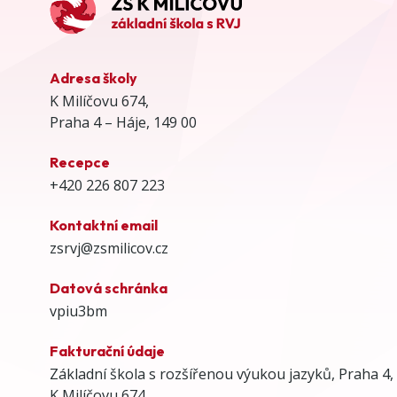
Adresa školy
K Milíčovu 674,
Praha 4 – Háje, 149 00
Recepce
+420 226 807 223
Kontaktní email
zsrvj@zsmilicov.cz
Datová schránka
vpiu3bm
Fakturační údaje
Základní škola s rozšířenou výukou jazyků, Praha 4,
K Milíčovu 674