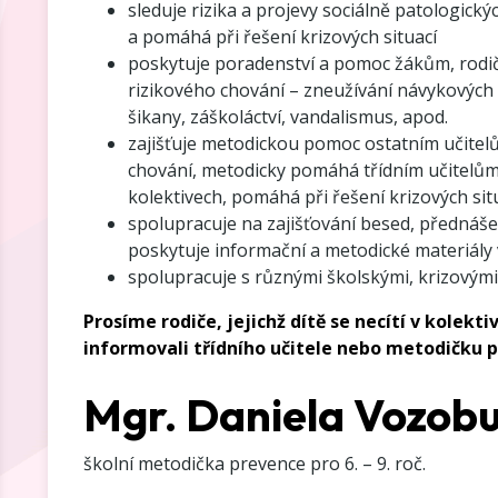
sleduje rizika a projevy sociálně patologickýc
a pomáhá při řešení krizových situací
poskytuje poradenství a pomoc žákům, rodičů
rizikového chování – zneužívání návykových lá
šikany, záškoláctví, vandalismus, apod.
zajišťuje metodickou pomoc ostatním učitelů
chování, metodicky pomáhá třídním učitelům 
kolektivech, pomáhá při řešení krizových sit
spolupracuje na zajišťování besed, přednášek 
poskytuje informační a metodické materiály 
spolupracuje s různými školskými, krizovými
Prosíme rodiče, jejichž dítě se necítí v kolekti
informovali třídního učitele nebo metodičku 
Mgr. Daniela Vozob
školní metodička prevence pro 6. – 9. roč.