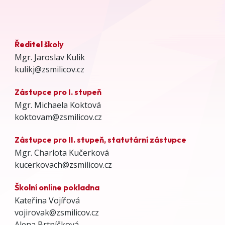
Ředitel školy
Mgr. Jaroslav Kulik
kulikj@zsmilicov.cz
Zástupce pro I. stupeň
Mgr. Michaela Koktová
koktovam@zsmilicov.cz
Zástupce pro II. stupeň, statutární zástupce
Mgr. Charlota Kučerková
kucerkovach@zsmilicov.cz
Školní online pokladna
Kateřina Vojířová
vojirovak@zsmilicov.cz
Alena Brtníčková