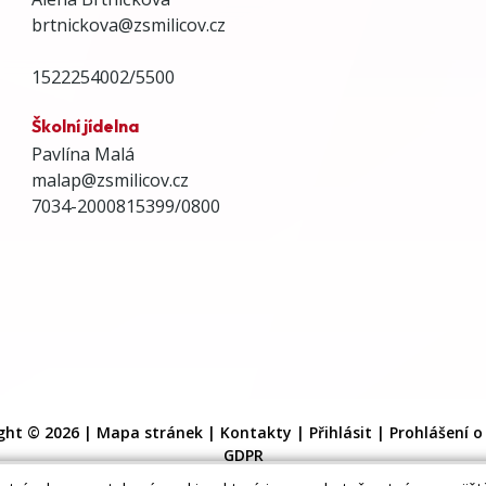
brtnickova@zsmilicov.cz
1522254002/5500
Školní jídelna
Pavlína Malá
malap@zsmilicov.cz
7034-2000815399/0800
ght © 2026 |
Mapa stránek
|
Kontakty
|
Přihlásit
|
Prohlášení o
GDPR