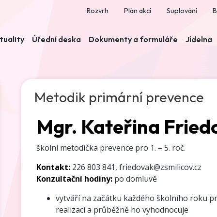
Rozvrh
Plán akcí
Suplování
B
tuality
Úřední deska
Dokumenty a formuláře
Jídelna
Metodik primární prevence
Mgr. Kateřina Fried
školní metodička prevence pro 1. – 5. roč.
Kontakt:
226 803 841, friedovak@zsmilicov.cz
Konzultační hodiny:
po domluvě
vytváří na začátku každého školního roku p
realizací a průběžně ho vyhodnocuje