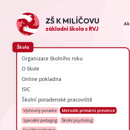
ZŠ K MILÍČOVU
Ak
základní škola s RVJ
Škola
Organizace školního roku
O škole
Online pokladna
ISIC
Školní poradenské pracoviště
Výchovný poradce
Metodik primární prevence
Speciální pedagog
Školní psycholog