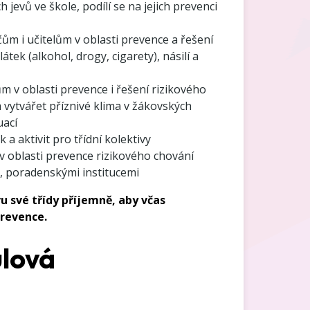
h jevů ve škole, podílí se na jejich prevenci
m i učitelům v oblasti prevence a řešení
tek (alkohol, drogy, cigarety), násilí a
m v oblasti prevence i řešení rizikového
vytvářet příznivé klima v žákovských
uací
a aktivit pro třídní kolektivy
v oblasti prevence rizikového chování
, poradenskými institucemi
vu své třídy příjemně, aby včas
prevence.
ulová