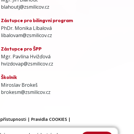
blahoutj@zsmilicov.cz
Zástupce pro bilingvní program
PhDr. Monika Líbalová
libalovam@zsmilicov.cz
Zástupce pro ŠPP
Mgr. Pavlína Hvižďová
hvizdovap@zsmilicov.cz
Školník
Miroslav Brokeš
brokesm@zsmilicov.cz
 přístupnosti
|
Pravidla COOKIES
|