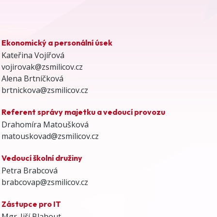
Ekonomický a personální úsek
Kateřina Vojířová
vojirovak@zsmilicov.cz
Alena Brtníčková
brtnickova@zsmilicov.cz
Referent správy majetku a vedoucí provozu
Drahomíra Matoušková
matouskovad@zsmilicov.cz
Vedoucí školní družiny
Petra Brabcová
brabcovap@zsmilicov.cz
Zástupce pro IT
Mgr. Jiří Blahout