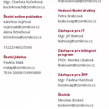
matouskovad@zsmilicov.cz
Mgr. Charlota Kučerková
kucerkovach@zsmilicov.cz
Vedoucí školní družiny
Petra Brabcová
Školní online pokladna
brabcovap@zsmilicov.cz
Kateřina Vojířová
vojirovak@zsmilicov.cz
Zástupce pro IT
Alena Brtníčková
Mgr. Jiří Blahout
brtnickova@zsmilicov.cz
blahoutj@zsmilicov.cz
1522254002/5500
Zástupce pro bilingvní
program
Školní jídelna
PhDr. Monika Líbalová
Pavlína Malá
libalovam@zsmilicov.cz
malap@zsmilicov.cz
7034-2000815399/0800
Zástupce pro ŠPP
Mgr. Pavlína Hvižďová
hvizdovap@zsmilicov.cz
Školník
Miroslav Brokeš
brokesm@zsmilicov.cz