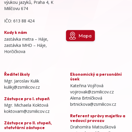
výukou jazyků, Praha 4, K
Milíčovu 674
IČO: 613 88 424
Kudy k nám
Mapa
zastávka metra – Háje,
zastávka MHD – Háje,
Horčičkova
Ředitel školy
Ekonomický a personální
úsek
Mgr. Jaroslav Kulik
Kateřina Vojířová
kulikj@zsmilicov.cz
vojirovak@zsmilicov.cz
Alena Brtníčková
Zástupce pro I. stupeň
brtnickova@zsmilicov.cz
Mgr. Michaela Koktová
koktovam@zsmilicov.cz
Referent správy majetku a
vedoucí provozu
Zástupce pro II. stupeň,
Drahomíra Matoušková
statutární zástupce