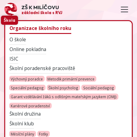
ZŠ K MILÍČOVU
základní škola s RVJ
Škola
Organizace školního roku
O škole
Online pokladna
ISIC
Školní poradenské pracoviště
Výchovný poradce
Metodik primární prevence
Speciální pedagog
Školní psycholog
Sociální pedagog
Garant vzdělávání žáků s odlišným mateřským jazykem (OMJ)
Kariérové poradenství
Školní družina
Školní klub
Měsíční plány
Fotky