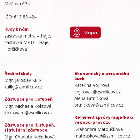
Milíčovu 674
IČO: 613 88 424
Kudy k nám
Mapa
zastávka metra – Háje,
zastávka MHD – Háje,
Horčičkova
Ředitel školy
Ekonomický a personální
úsek
Mgr. Jaroslav Kulik
Kateřina Vojířová
kulikj@zsmilicov.cz
vojirovak@zsmilicov.cz
Alena Brtníčková
Zástupce pro I. stupeň
brtnickova@zsmilicov.cz
Mgr. Michaela Koktová
koktovam@zsmilicov.cz
Referent správy majetku a
vedoucí provozu
Zástupce pro II. stupeň,
Drahomíra Matoušková
statutární zástupce
matouskovad@zsmilicov.cz
Mgr. Charlota Kučerková