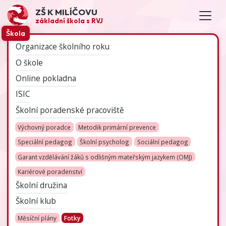
ZŠ K MILÍČOVU
základní škola s RVJ
Škola
Organizace školního roku
O škole
Online pokladna
ISIC
Školní poradenské pracoviště
Výchovný poradce
Metodik primární prevence
Speciální pedagog
Školní psycholog
Sociální pedagog
Garant vzdělávání žáků s odlišným mateřským jazykem (OMJ)
Kariérové poradenství
Školní družina
Školní klub
Měsíční plány
Fotky