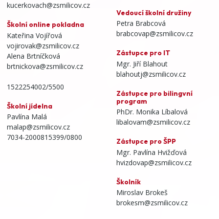
kucerkovach@zsmilicov.cz
Vedoucí školní družiny
Petra Brabcová
Školní online pokladna
brabcovap@zsmilicov.cz
Kateřina Vojířová
vojirovak@zsmilicov.cz
Zástupce pro IT
Alena Brtníčková
Mgr. Jiří Blahout
brtnickova@zsmilicov.cz
blahoutj@zsmilicov.cz
1522254002/5500
Zástupce pro bilingvní
program
Školní jídelna
PhDr. Monika Líbalová
Pavlína Malá
libalovam@zsmilicov.cz
malap@zsmilicov.cz
7034-2000815399/0800
Zástupce pro ŠPP
Mgr. Pavlína Hvižďová
hvizdovap@zsmilicov.cz
Školník
Miroslav Brokeš
brokesm@zsmilicov.cz