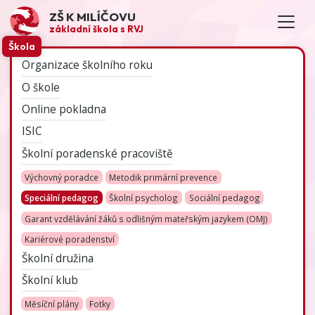
ZŠ K MILÍČOVU
základní škola s RVJ
Škola
Organizace školního roku
O škole
Online pokladna
ISIC
Školní poradenské pracoviště
Výchovný poradce
Metodik primární prevence
Speciální pedagog
Školní psycholog
Sociální pedagog
Garant vzdělávání žáků s odlišným mateřským jazykem (OMJ)
Kariérové poradenství
Školní družina
Školní klub
Měsíční plány
Fotky