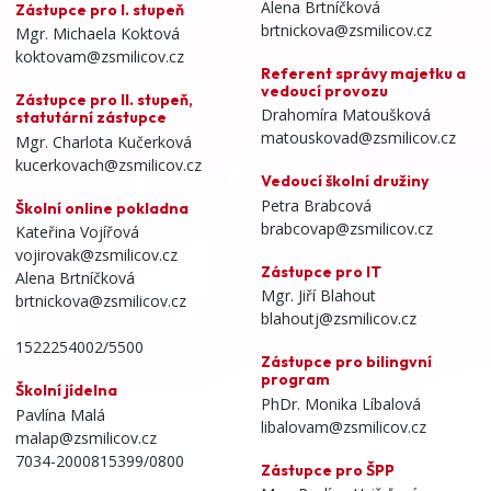
Alena Brtníčková
Zástupce pro I. stupeň
brtnickova@zsmilicov.cz
Mgr. Michaela Koktová
koktovam@zsmilicov.cz
Referent správy majetku a
vedoucí provozu
Zástupce pro II. stupeň,
Drahomíra Matoušková
statutární zástupce
matouskovad@zsmilicov.cz
Mgr. Charlota Kučerková
kucerkovach@zsmilicov.cz
Vedoucí školní družiny
Petra Brabcová
Školní online pokladna
brabcovap@zsmilicov.cz
Kateřina Vojířová
vojirovak@zsmilicov.cz
Zástupce pro IT
Alena Brtníčková
Mgr. Jiří Blahout
brtnickova@zsmilicov.cz
blahoutj@zsmilicov.cz
1522254002/5500
Zástupce pro bilingvní
program
Školní jídelna
PhDr. Monika Líbalová
Pavlína Malá
libalovam@zsmilicov.cz
malap@zsmilicov.cz
7034-2000815399/0800
Zástupce pro ŠPP