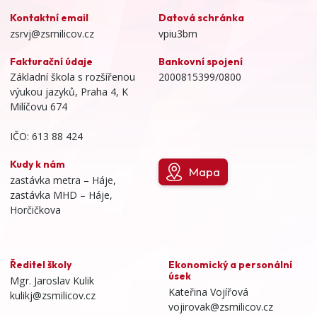
Kontaktní email
Datová schránka
zsrvj@zsmilicov.cz
vpiu3bm
Fakturační údaje
Bankovní spojení
Základní škola s rozšířenou
2000815399/0800
výukou jazyků, Praha 4, K
Milíčovu 674
IČO: 613 88 424
Kudy k nám
Mapa
zastávka metra – Háje,
zastávka MHD – Háje,
Horčičkova
Ředitel školy
Ekonomický a personální
úsek
Mgr. Jaroslav Kulik
Kateřina Vojířová
kulikj@zsmilicov.cz
vojirovak@zsmilicov.cz