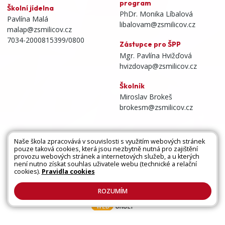
program
Školní jídelna
PhDr. Monika Líbalová
Pavlína Malá
libalovam@zsmilicov.cz
malap@zsmilicov.cz
7034-2000815399/0800
Zástupce pro ŠPP
Mgr. Pavlína Hvižďová
hvizdovap@zsmilicov.cz
Školník
Miroslav Brokeš
brokesm@zsmilicov.cz
Naše škola zpracovává v souvislosti s využitím webových stránek
pouze taková cookies, která jsou nezbytně nutná pro zajištění
Všechna práva vyhrazena. Copyright © 2026 |
provozu webových stránek a internetových služeb, a u kterých
není nutno získat souhlas uživatele webu (technické a relační
Mapa stránek
|
Kontakty
|
Přihlásit
|
Prohlášení
cookies).
Pravidla cookies
o přístupnosti
|
Pravidla COOKIES
|
GDPR
ROZUMÍM