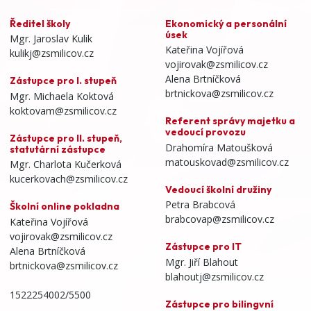
Ředitel školy
Ekonomický a personální
úsek
Mgr. Jaroslav Kulik
Kateřina Vojířová
kulikj@zsmilicov.cz
vojirovak@zsmilicov.cz
Alena Brtníčková
Zástupce pro I. stupeň
brtnickova@zsmilicov.cz
Mgr. Michaela Koktová
koktovam@zsmilicov.cz
Referent správy majetku a
vedoucí provozu
Zástupce pro II. stupeň,
Drahomíra Matoušková
statutární zástupce
matouskovad@zsmilicov.cz
Mgr. Charlota Kučerková
kucerkovach@zsmilicov.cz
Vedoucí školní družiny
Petra Brabcová
Školní online pokladna
brabcovap@zsmilicov.cz
Kateřina Vojířová
vojirovak@zsmilicov.cz
Zástupce pro IT
Alena Brtníčková
Mgr. Jiří Blahout
brtnickova@zsmilicov.cz
blahoutj@zsmilicov.cz
1522254002/5500
Zástupce pro bilingvní