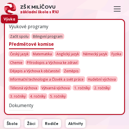
ZŠ K MILÍČOVU
základní škola s RVJ
Výuka
Výukové programy
Začít spolu
Bilingvní program
Předmětové komise
Český jazyk
Matematika
Anglický jazyk
Německý jazyk
Fyzika
Chemie
Přírodopis a Výchova ke zdraví
Dějepis a Výchova k občanství
Zeměpis
Informační technologie a Člověk a svět práce
Hudební výchova
Tělesná výchova
Výtvarná výchova
1. ročníky
2. ročníky
3. ročníky
4. ročníky
5. ročníky
Dokumenty
Škola
Žáci
Rodiče
Aktivity