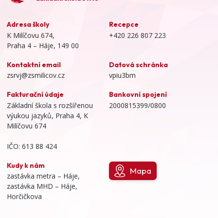
Adresa školy
Recepce
K Milíčovu 674,
+420 226 807 223
Praha 4 – Háje, 149 00
Kontaktní email
Datová schránka
zsrvj@zsmilicov.cz
vpiu3bm
Fakturační údaje
Bankovní spojení
Základní škola s rozšířenou
2000815399/0800
výukou jazyků, Praha 4, K
Milíčovu 674
IČO: 613 88 424
Kudy k nám
Mapa
zastávka metra – Háje,
zastávka MHD – Háje,
Horčičkova