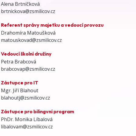
Alena Brtníčková
brtnickova@zsmilicov.cz
Referent správy majetku a vedoucí provozu
Drahomíra Matoušková
matouskovad@zsmilicov.cz
Vedoucí školní družiny
Petra Brabcová
brabcovap@zsmilicov.cz
Zástupce pro IT
Mgr. Jiří Blahout
blahoutj@zsmilicov.cz
Zástupce pro bilingvní program
PhDr. Monika Líbalová
libalovam@zsmilicov.cz