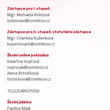
Zástupce pro I. stupeň
Mgr. Michaela Koktová
koktovam@zsmilicov.cz
Zástupce pro II. stupeň, statutární zástupce
Mgr. Charlota Kučerková
kucerkovach@zsmilicov.cz
Školní online pokladna
Kateřina Vojířová
vojirovak@zsmilicov.cz
Alena Brtníčková
brtnickova@zsmilicov.cz
1522254002/5500
Školní jídelna
Pavlína Malá