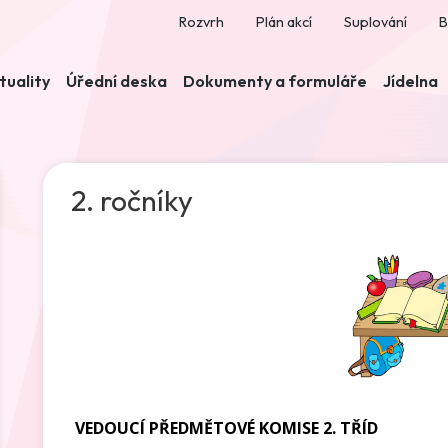
Rozvrh
Plán akcí
Suplování
B
tuality
Úřední deska
Dokumenty a formuláře
Jídelna
2. ročníky
VEDOUCÍ PŘEDMĚTOVÉ KOMISE 2. TŘÍD