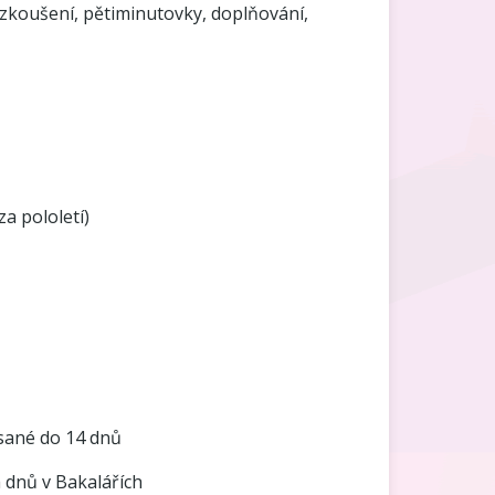
, zkoušení, pětiminutovky, doplňování,
a pololetí)
sané do 14 dnů
 dnů v Bakalářích