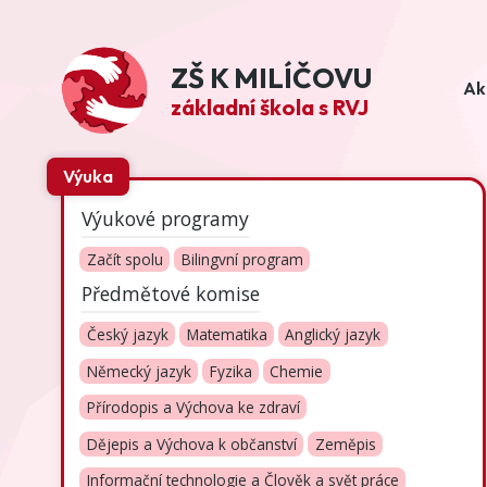
ZŠ K MILÍČOVU
Ak
základní škola s RVJ
Výuka
Výukové programy
Začít spolu
Bilingvní program
Předmětové komise
Český jazyk
Matematika
Anglický jazyk
Německý jazyk
Fyzika
Chemie
Přírodopis a Výchova ke zdraví
Dějepis a Výchova k občanství
Zeměpis
Informační technologie a Člověk a svět práce