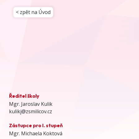
< zpět na Úvod
Ředitel školy
Mgr. Jaroslav Kulik
kulikj@zsmilicov.cz
Zástupce pro I. stupeň
Mgr. Michaela Koktová