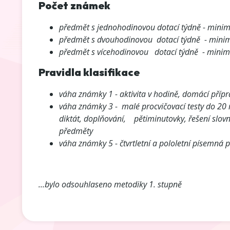
Počet známek
předmět s jednohodinovou dotací týdně - minimá
předmět s dvouhodinovou dotací týdně - minimá
předmět s vícehodinovou dotací týdně - minimá
Pravidla klasifikace
váha známky 1 - aktivita v hodině, domácí příp
váha známky 3 - malé procvičovací testy do 20 m
diktát, doplňování, pětiminutovky, řešení slov
předměty
váha známky 5 - čtvrtletní a pololetní písemná 
...bylo odsouhlaseno metodiky 1. stupně