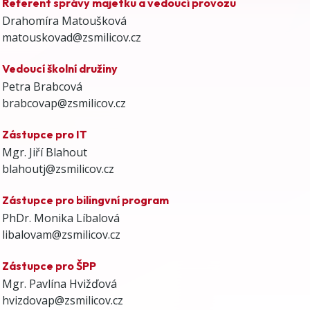
Referent správy majetku a vedoucí provozu
Drahomíra Matoušková
matouskovad@zsmilicov.cz
Vedoucí školní družiny
Petra Brabcová
brabcovap@zsmilicov.cz
Zástupce pro IT
Mgr. Jiří Blahout
blahoutj@zsmilicov.cz
Zástupce pro bilingvní program
PhDr. Monika Líbalová
libalovam@zsmilicov.cz
Zástupce pro ŠPP
Mgr. Pavlína Hvižďová
hvizdovap@zsmilicov.cz