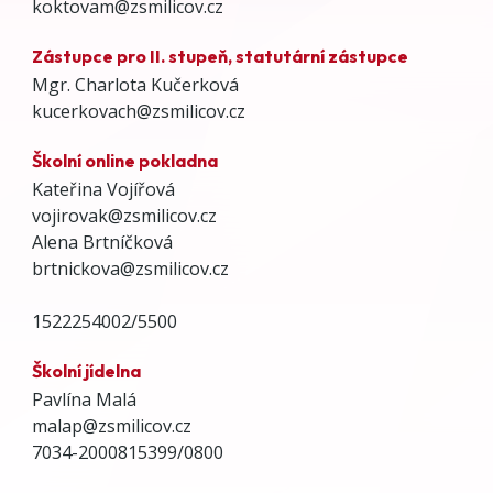
koktovam@zsmilicov.cz
Zástupce pro II. stupeň, statutární zástupce
Mgr. Charlota Kučerková
kucerkovach@zsmilicov.cz
Školní online pokladna
Kateřina Vojířová
vojirovak@zsmilicov.cz
Alena Brtníčková
brtnickova@zsmilicov.cz
1522254002/5500
Školní jídelna
Pavlína Malá
malap@zsmilicov.cz
7034-2000815399/0800