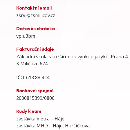
Kontaktní email
zsrvj@zsmilicov.cz
Datová schránka
vpiu3bm
Fakturační údaje
Základní škola s rozšířenou výukou jazyků, Praha 4,
K Milíčovu 674
IČO: 613 88 424
Bankovní spojení
2000815399/0800
Kudy k nám
zastávka metra – Háje,
zastávka MHD – Háje, Horčičkova