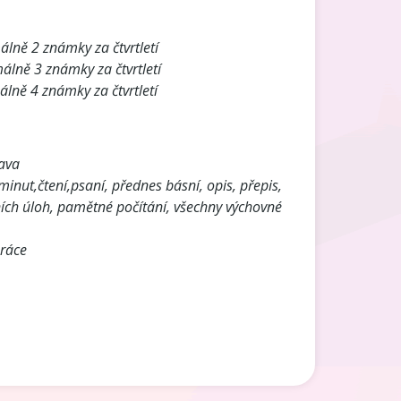
lně 2 známky za čtvrtletí
lně 3 známky za čtvrtletí
lně 4 známky za čtvrtletí
rava
inut,čtení,psaní, přednes básní, opis, přepis,
ních úloh, pamětné počítání, všechny výchovné
práce