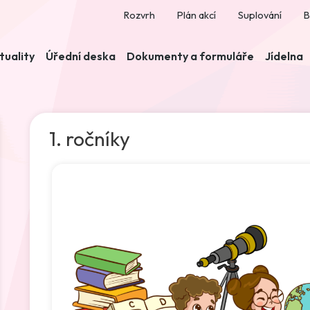
Rozvrh
Plán akcí
Suplování
B
tuality
Úřední deska
Dokumenty a formuláře
Jídelna
1. ročníky