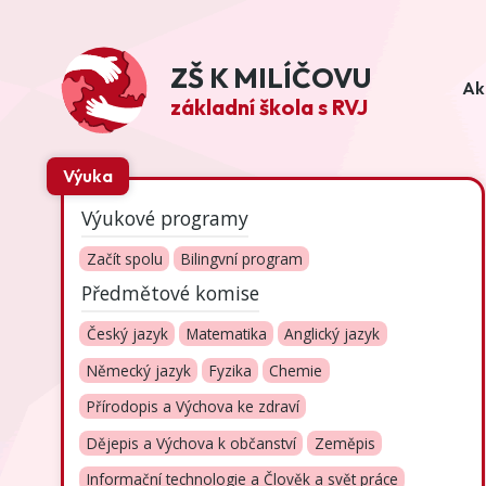
ZŠ K MILÍČOVU
Ak
základní škola s RVJ
Výuka
Výukové programy
Začít spolu
Bilingvní program
Předmětové komise
Český jazyk
Matematika
Anglický jazyk
Německý jazyk
Fyzika
Chemie
Přírodopis a Výchova ke zdraví
Dějepis a Výchova k občanství
Zeměpis
Informační technologie a Člověk a svět práce