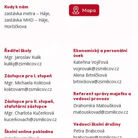
Kudy k nám
Mapa
zastávka metra – Háje,
zastávka MHD – Háje,
Horčičkova
Ředitel školy
Ekonomický a personální
úsek
Mgr. Jaroslav Kulik
Kateřina Vojířová
kulikj@zsmilicov.cz
vojirovak@zsmilicov.cz
Alena Brtníčková
Zástupce pro I. stupeň
brtnickova@zsmilicov.cz
Mgr. Michaela Koktová
koktovam@zsmilicov.cz
Referent správy majetku a
vedoucí provozu
Zástupce pro II. stupeň,
Drahomíra Matoušková
statutární zástupce
matouskovad@zsmilicov.cz
Mgr. Charlota Kučerková
kucerkovach@zsmilicov.cz
Vedoucí školní družiny
Petra Brabcová
Školní online pokladna
brabcovap@zsmilicov.cz