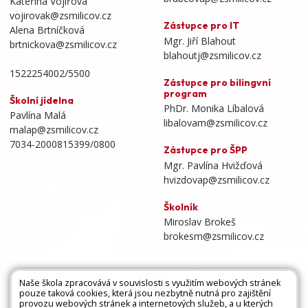
Kateřina Vojířová
vojirovak@zsmilicov.cz
Zástupce pro IT
Alena Brtníčková
Mgr. Jiří Blahout
brtnickova@zsmilicov.cz
blahoutj@zsmilicov.cz
1522254002/5500
Zástupce pro bilingvní
program
Školní jídelna
PhDr. Monika Líbalová
Pavlína Malá
libalovam@zsmilicov.cz
malap@zsmilicov.cz
7034-2000815399/0800
Zástupce pro ŠPP
Mgr. Pavlína Hvižďová
hvizdovap@zsmilicov.cz
Školník
Miroslav Brokeš
brokesm@zsmilicov.cz
Naše škola zpracovává v souvislosti s využitím webových stránek
pouze taková cookies, která jsou nezbytně nutná pro zajištění
Všechna práva vyhrazena. Copyright © 2026 |
provozu webových stránek a internetových služeb, a u kterých