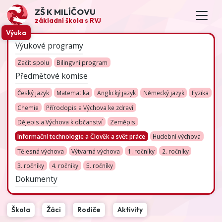
ZŠ K MILÍČOVU
základní škola s RVJ
Výuka
Výukové programy
Začít spolu
Bilingvní program
Předmětové komise
Český jazyk
Matematika
Anglický jazyk
Německý jazyk
Fyzika
Chemie
Přírodopis a Výchova ke zdraví
Dějepis a Výchova k občanství
Zeměpis
Informační technologie a Člověk a svět práce
Hudební výchova
Tělesná výchova
Výtvarná výchova
1. ročníky
2. ročníky
3. ročníky
4. ročníky
5. ročníky
Dokumenty
Škola
Žáci
Rodiče
Aktivity