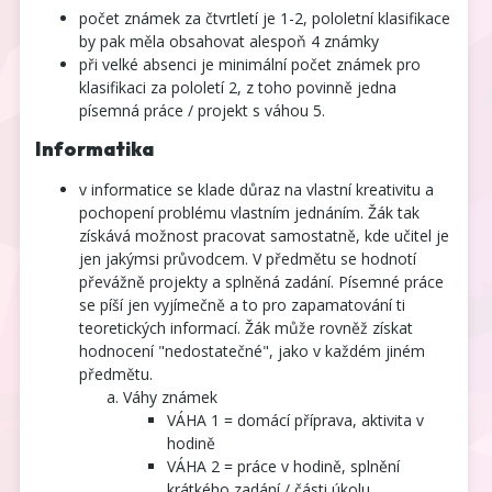
počet známek za čtvrtletí je 1-2, pololetní klasifikace
by pak měla obsahovat alespoň 4 známky
při velké absenci je minimální počet známek pro
klasifikaci za pololetí 2, z toho povinně jedna
písemná práce / projekt s váhou 5.
Informatika
v informatice se klade důraz na vlastní kreativitu a
pochopení problému vlastním jednáním. Žák tak
získává možnost pracovat samostatně, kde učitel je
jen jakýmsi průvodcem. V předmětu se hodnotí
převážně projekty a splněná zadání. Písemné práce
se píší jen vyjímečně a to pro zapamatování ti
teoretických informací. Žák může rovněž získat
hodnocení "nedostatečné", jako v každém jiném
předmětu.
Váhy známek
VÁHA 1 = domácí příprava, aktivita v
hodině
VÁHA 2 = práce v hodině, splnění
krátkého zadání / části úkolu