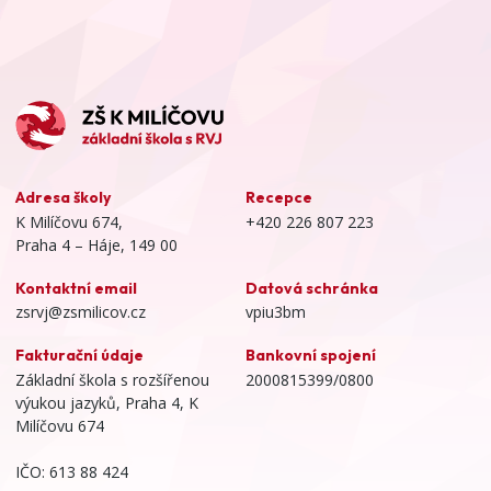
Adresa školy
Recepce
K Milíčovu 674,
+420 226 807 223
Praha 4 – Háje, 149 00
Kontaktní email
Datová schránka
zsrvj@zsmilicov.cz
vpiu3bm
Fakturační údaje
Bankovní spojení
Základní škola s rozšířenou
2000815399/0800
výukou jazyků, Praha 4, K
Milíčovu 674
IČO: 613 88 424