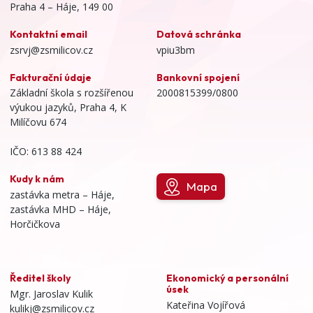
Praha 4 – Háje, 149 00
Kontaktní email
Datová schránka
zsrvj@zsmilicov.cz
vpiu3bm
Fakturační údaje
Bankovní spojení
Základní škola s rozšířenou
2000815399/0800
výukou jazyků, Praha 4, K
Milíčovu 674
IČO: 613 88 424
Kudy k nám
Mapa
zastávka metra – Háje,
zastávka MHD – Háje,
Horčičkova
Ředitel školy
Ekonomický a personální
úsek
Mgr. Jaroslav Kulik
Kateřina Vojířová
kulikj@zsmilicov.cz