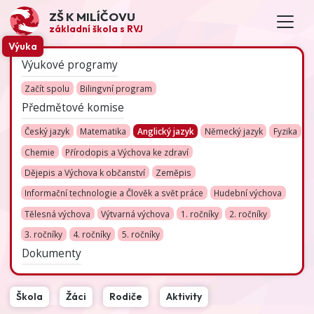
ZŠ K MILÍČOVU
základní škola s RVJ
Výuka
Výukové programy
Začít spolu
Bilingvní program
Předmětové komise
Český jazyk
Matematika
Anglický jazyk
Německý jazyk
Fyzika
Chemie
Přírodopis a Výchova ke zdraví
Dějepis a Výchova k občanství
Zeměpis
Informační technologie a Člověk a svět práce
Hudební výchova
Tělesná výchova
Výtvarná výchova
1. ročníky
2. ročníky
3. ročníky
4. ročníky
5. ročníky
Dokumenty
Škola
Žáci
Rodiče
Aktivity