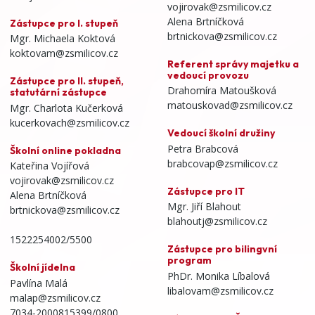
vojirovak@zsmilicov.cz
Alena Brtníčková
Zástupce pro I. stupeň
brtnickova@zsmilicov.cz
Mgr. Michaela Koktová
koktovam@zsmilicov.cz
Referent správy majetku a
vedoucí provozu
Zástupce pro II. stupeň,
Drahomíra Matoušková
statutární zástupce
matouskovad@zsmilicov.cz
Mgr. Charlota Kučerková
kucerkovach@zsmilicov.cz
Vedoucí školní družiny
Petra Brabcová
Školní online pokladna
brabcovap@zsmilicov.cz
Kateřina Vojířová
vojirovak@zsmilicov.cz
Zástupce pro IT
Alena Brtníčková
Mgr. Jiří Blahout
brtnickova@zsmilicov.cz
blahoutj@zsmilicov.cz
1522254002/5500
Zástupce pro bilingvní
program
Školní jídelna
PhDr. Monika Líbalová
Pavlína Malá
libalovam@zsmilicov.cz
malap@zsmilicov.cz
7034-2000815399/0800