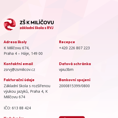
Adresa školy
Recepce
K Milíčovu 674,
+420 226 807 223
Praha 4 – Háje, 149 00
Kontaktní email
Datová schránka
zsrvj@zsmilicov.cz
vpiu3bm
Fakturační údaje
Bankovní spojení
Základní škola s rozšířenou
2000815399/0800
výukou jazyků, Praha 4, K
Milíčovu 674
IČO: 613 88 424