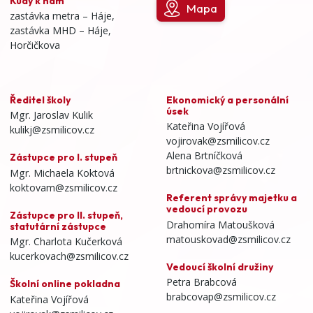
Kudy k nám
Mapa
zastávka metra – Háje,
zastávka MHD – Háje,
Horčičkova
Ředitel školy
Ekonomický a personální
úsek
Mgr. Jaroslav Kulik
Kateřina Vojířová
kulikj@zsmilicov.cz
vojirovak@zsmilicov.cz
Alena Brtníčková
Zástupce pro I. stupeň
brtnickova@zsmilicov.cz
Mgr. Michaela Koktová
koktovam@zsmilicov.cz
Referent správy majetku a
vedoucí provozu
Zástupce pro II. stupeň,
Drahomíra Matoušková
statutární zástupce
matouskovad@zsmilicov.cz
Mgr. Charlota Kučerková
kucerkovach@zsmilicov.cz
Vedoucí školní družiny
Petra Brabcová
Školní online pokladna
brabcovap@zsmilicov.cz
Kateřina Vojířová