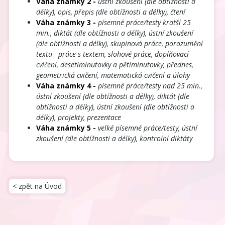
Váha známky 2 -
ústní zkoušení (dle obtížnosti a
délky), opis, přepis (dle obtížnosti a délky), čtení
Váha známky 3 -
písemné práce/testy kratší 25
min., diktát (dle obtížnosti a délky), ústní zkoušení
(dle obtížnosti a délky), skupinová práce, porozumění
textu - práce s textem, slohové práce, doplňovací
cvičení, desetiminutovky a pětiminutovky, přednes,
geometrická cvičení, matematická cvičení a úlohy
Váha známky 4 -
písemné práce/testy nad 25 min.,
ústní zkoušení (dle obtížnosti a délky), diktát (dle
obtížnosti a délky), ústní zkoušení (dle obtížnosti a
délky), projekty, prezentace
Váha známky 5 -
velké písemné práce/testy, ústní
zkoušení (dle obtížnosti a délky), kontrolní diktáty
< zpět na Úvod