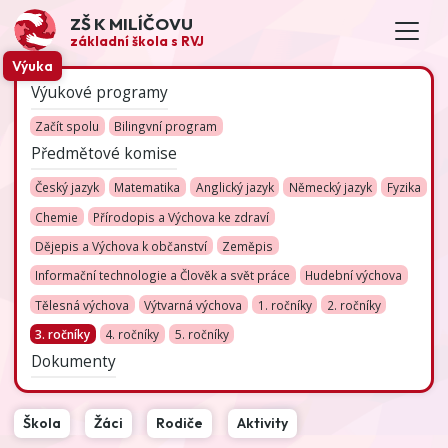
ZŠ K MILÍČOVU
základní škola s RVJ
Výuka
Výukové programy
Začít spolu
Bilingvní program
Předmětové komise
Český jazyk
Matematika
Anglický jazyk
Německý jazyk
Fyzika
Chemie
Přírodopis a Výchova ke zdraví
Dějepis a Výchova k občanství
Zeměpis
Informační technologie a Člověk a svět práce
Hudební výchova
Tělesná výchova
Výtvarná výchova
1. ročníky
2. ročníky
3. ročníky
4. ročníky
5. ročníky
Dokumenty
Škola
Žáci
Rodiče
Aktivity