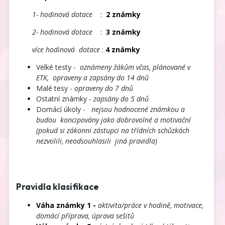
1- hodinová dotace
:
2 známky
2- hodinová dotace
:
3 známky
více hodinová dotace
:
4 známky
Velké testy -
oznámeny žákům včas, plánované v
ETK, opraveny a zapsány do 14 dnů
Malé tesy -
opraveny do 7 dnů
Ostatní známky -
zapsány do 5 dnů
Domácí úkoly -
nejsou hodnocené známkou a
budou koncipovány jako dobrovolné a motivační
(pokud si zákonní zástupci na třídních schůzkách
nezvolili, neodsouhlasili jiná pravidla)
Pravidla klasifikace
Váha známky 1 -
aktivita/práce v hodině, motivace,
domácí příprava, úprava sešitů